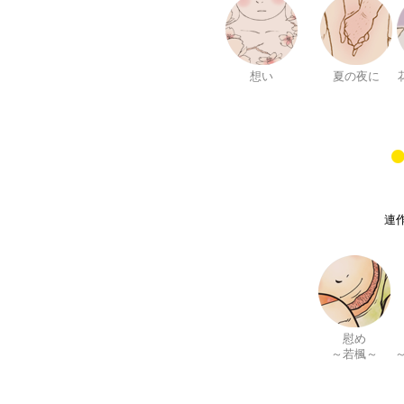
想い
夏の夜に
連作
慰め
～若楓～